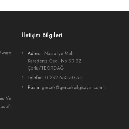
İletişim Bilgileri
VMware
Adres:
Nusratiye Mah.
Karadeniz Cad. No:30-32
Çorlu/TEKİRDAĞ
Telefon:
0 282 650 50 54
l
Posta:
gercek@gercekbilgisayar.com.tr
umu Ve
osoft