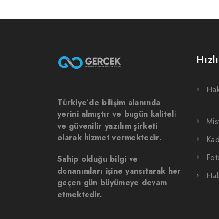
Hızl
Hak
Türkiye’de bilişim alanında
yerini almıştır ve bugün kaliteli
Mis
ve güvenilir yazılım şirketi
olarak hizmet vermektedir.
Ka
Fot
Sahip olduğu bilgi ve
donanımları işine yansıtarak her
Hab
geçen gün büyümeye devam
etmektedir.