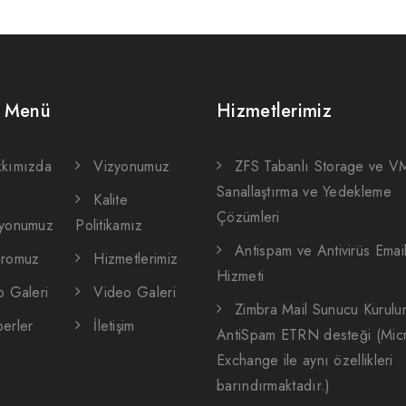
ı Menü
Hizmetlerimiz
kımızda
Vizyonumuz
ZFS Tabanlı Storage ve 
Sanallaştırma ve Yedekleme
Kalite
Çözümleri
yonumuz
Politikamız
Antispam ve Antivirüs Emai
dromuz
Hizmetlerimiz
Hizmeti
o Galeri
Video Galeri
Zimbra Mail Sunucu Kurul
erler
İletişim
AntiSpam ETRN desteği (Micr
Exchange ile aynı özellikleri
barındırmaktadır.)