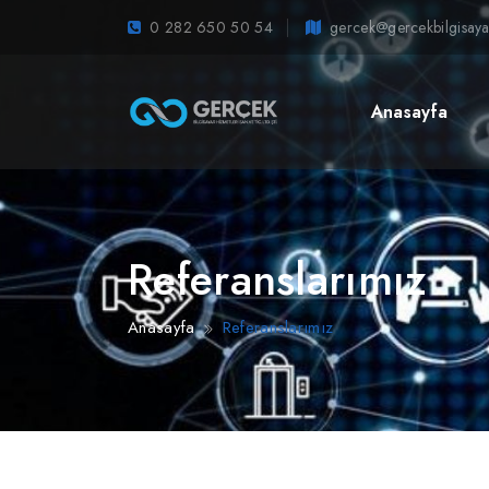
0 282 650 50 54
gercek@gercekbilgisaya
Anasayfa
Referanslarımız
Anasayfa
Referanslarımız