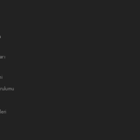
a
arı
mi
rulumu
eri